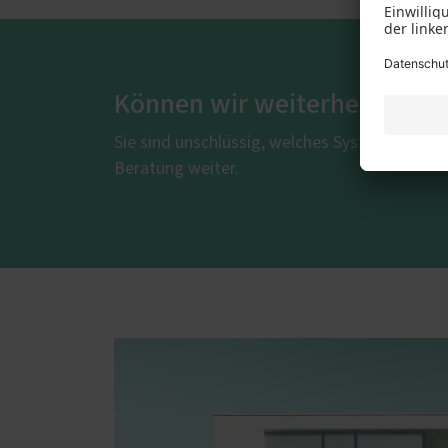
Können wir weiterhelfen?
Sie sind unschlüssig, welches System am best
Beratung weiter.