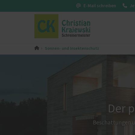
E-Mail schreiben
Je
Sonnen- und Insektenschutz
PaX-Fenster
PaX-Ha
Kunststoff
Alumi
Kunststoff-Aluminium
Holz 
K-LINE Aluminium
Kunst
Holz
Altba
Holz-Aluminium
Aktio
Der p
Altbau und Denkmal
Fenster-Aktion für den
Beschattungen u
Rundumschutz