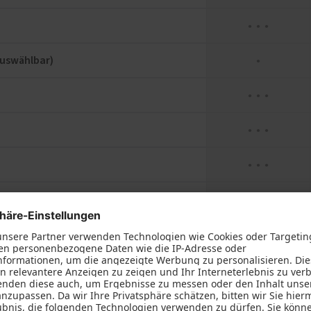
● ● ●
auswählbar)
●
● ● ●
● ● ●
● ● ●
●