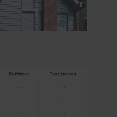
Raffstore
Textilscreen
● ●
● ●
●
●
● ●
● ●