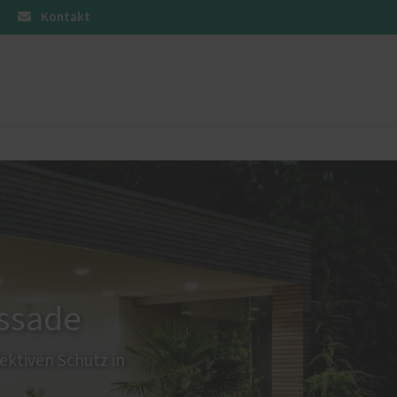
Kontakt
üren
Sonnen- und Insektenschutz
Raffstoren von ROMA
Rollladen von ROMA
en
Textilscreens von ROMA
Insektenschutz von PaX
assade
ktiven Schutz in