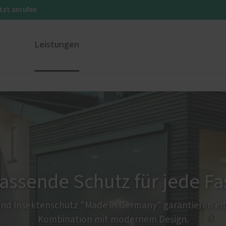
tzt anrufen
Leistungen
ustüren
PaX Balkon- & Terrassent
nium
Balkontüren
und Holz-Aluminium
Hebe-Schiebe-Türen
stoff
Parallel-Schiebe-Kipp-Tür
u und Denkmal
Falt-Schiebe-Türen
nen
assende Schutz für jede F
nd Insektenschutz "Made in Germany" garantieren effe
Kombination mit modernem Design.